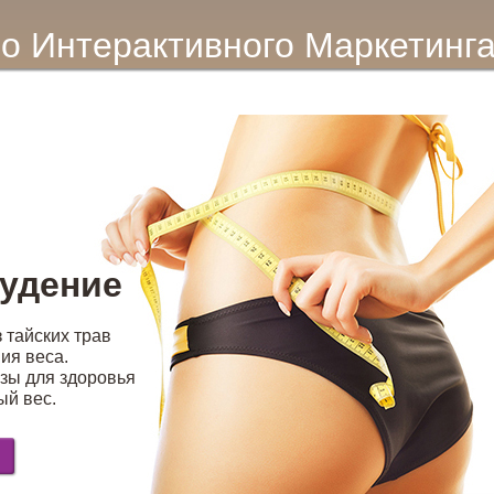
во Интерактивного Маркетинг
удение
 тайских трав
ия веса.
озы для здоровья
ый вес.